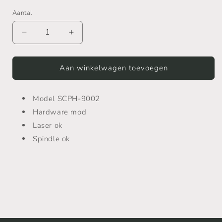
Aantal
Aantal
Aantal
verlagen
verhogen
voor
voor
PlayStation
PlayStation
Aan winkelwagen toevoegen
1
1
-
-
Model SCPH-9002
SCPH-
SCPH-
9002
9002
Hardware mod
Laser ok
Spindle ok