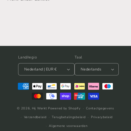
Land/regio
Taal
Nederland | EUR €
Nederlands
Betaalmethoden
© 2026,
Hij Werkt
Powered by Shopify
Contactgegevens
Verzendbeleid
Terugbetalingsbeleid
Privacybeleid
Algemene voorwaarden