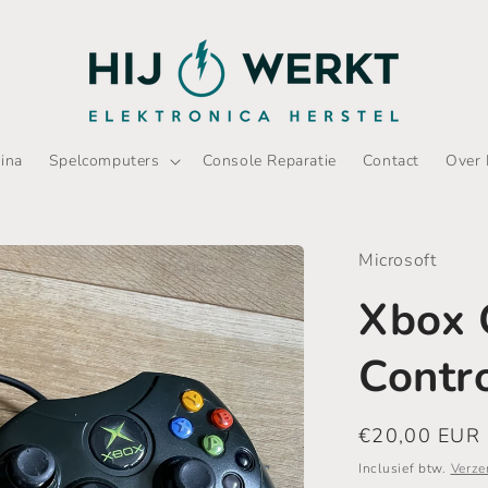
ina
Spelcomputers
Console Reparatie
Contact
Over 
Microsoft
Xbox 
Contro
Normale
€20,00 EUR
prijs
Inclusief btw.
Verze