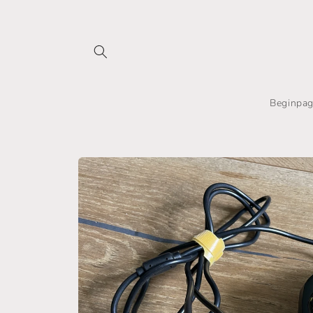
Meteen
naar de
content
Beginpag
Ga direct naar
productinformatie