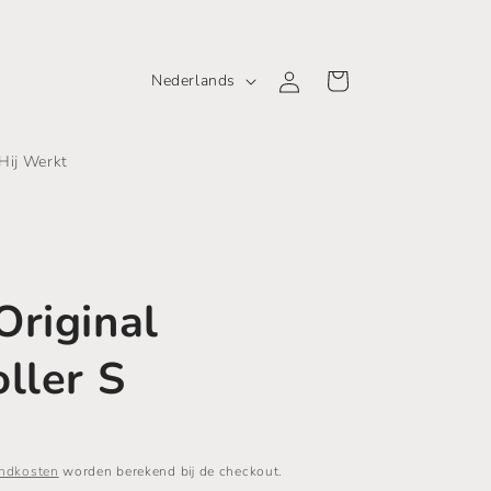
T
Inloggen
Winkelwagen
Nederlands
a
a
Hij Werkt
l
Original
ller S
ndkosten
worden berekend bij de checkout.