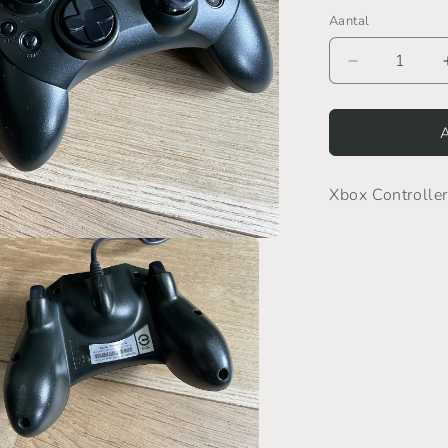
Aantal
Aantal
verlagen
voor
Xbox
Original
Controller
Xbox Controller
S