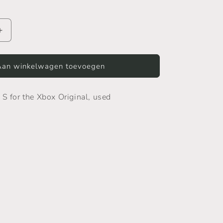
Aantal
verhogen
voor
Xbox
Aan winkelwagen toevoegen
Original
Controller
 S for the Xbox Original, used
S