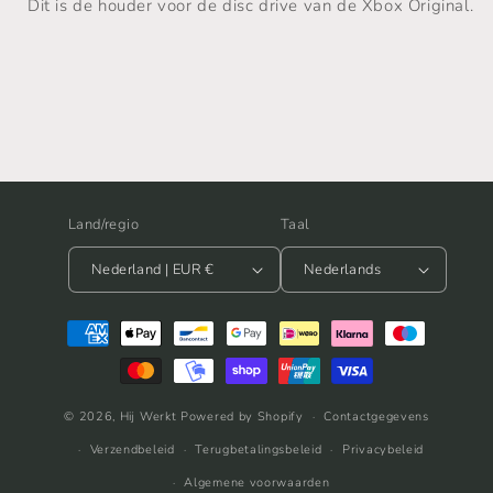
Dit is de houder voor de disc drive van de Xbox Original.
Land/regio
Taal
Nederland | EUR €
Nederlands
Betaalmethoden
© 2026,
Hij Werkt
Powered by Shopify
Contactgegevens
Verzendbeleid
Terugbetalingsbeleid
Privacybeleid
Algemene voorwaarden