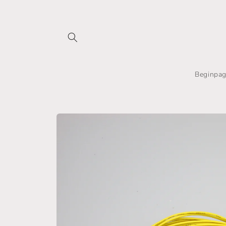
Meteen
naar de
content
Beginpag
Ga direct naar
productinformatie