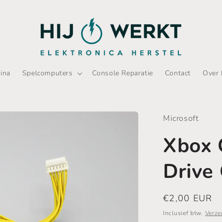
ina
Spelcomputers
Console Reparatie
Contact
Over 
Microsoft
Xbox O
Drive
Normale
€2,00 EUR
prijs
Inclusief btw.
Verze