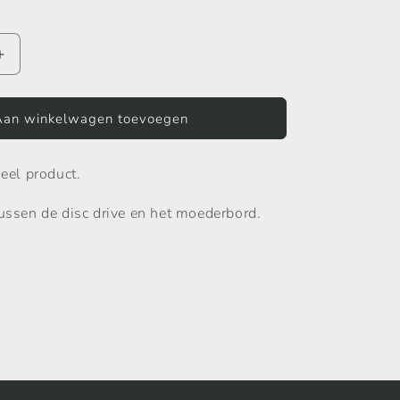
Aantal
verhogen
voor
Xbox
Aan winkelwagen toevoegen
Original
Disc
neel product.
Drive
Cable
tussen de disc drive en het moederbord.