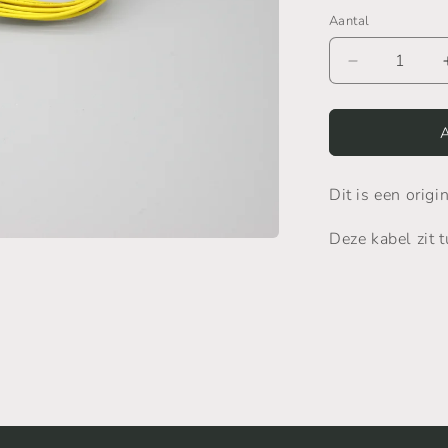
Aantal
Aantal
verlagen
voor
Xbox
Original
Disc
Dit is een origi
Drive
Cable
Deze kabel zit 