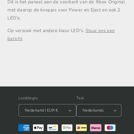
Dit is het paneel aan de voorkant van de Xbox Original
met daarop de knopjes voor Power en Eject en ook 2
LED's.
Op verzoek met andere kleur LED's.
Stuur ons een
bericht
.
Land/regio
Taal
Nederland | EUR €
Nederlands
Betaalmethoden