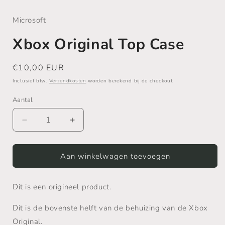
1
openen
Microsoft
in
modaal
Xbox Original Top Case
Normale
€10,00 EUR
prijs
Inclusief btw.
Verzendkosten
worden berekend bij de checkout.
Aantal
Aantal
Aantal
verlagen
verhogen
voor
voor
Xbox
Xbox
Aan winkelwagen toevoegen
Original
Original
Top
Top
Dit is een origineel product.
Case
Case
Dit is de bovenste helft van de behuizing van de Xbox
Original.