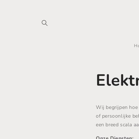
Skip to
content
H
Elekt
Wij begrijpen hoe 
of persoonlijke be
een breed scala aa
Onze Diensten: