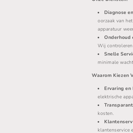
Diagnose en
oorzaak van het
apparatuur weer 
Onderhoud e
Wij controlere
Snelle Servi
minimale wachtt
Waarom Kiezen V
Ervaring en 
elektrische app
Transparante
kosten.
Klantenserv
klantenservice 